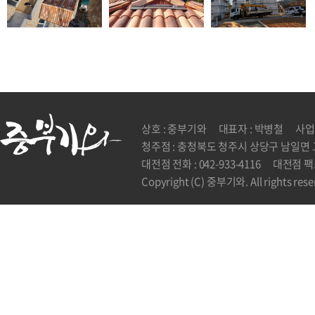
상호 : 중부기와
대표자 : 박병철
사업자
청주점 : 충청북도 청주시 상당구 남일면 고
대전점 전화 : 042-933-4116
대전점 팩스 
Copyright (C) 중부기와. All rights rese